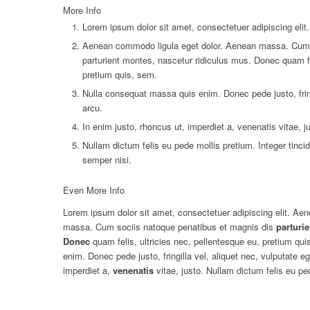
More Info
Lorem ipsum dolor sit amet, consectetuer adipiscing elit.
Aenean commodo ligula eget dolor. Aenean massa. Cum s
parturient montes, nascetur ridiculus mus. Donec quam fel
pretium quis, sem.
Nulla consequat massa quis enim. Donec pede justo, fringi
arcu.
In enim justo, rhoncus ut, imperdiet a, venenatis vitae, j
Nullam dictum felis eu pede mollis pretium. Integer tin
semper nisi.
Even More Info
Lorem ipsum dolor sit amet, consectetuer adipiscing elit. Ae
massa. Cum sociis natoque penatibus et magnis dis
parturie
Donec
quam felis, ultricies nec, pellentesque eu, pretium q
enim. Donec pede justo, fringilla vel, aliquet nec, vulputate eg
imperdiet a,
venenatis
vitae, justo. Nullam dictum felis eu ped