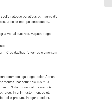
ociis natoque penatibus et magnis dis
is, ultricies nec, pellentesque eu,
lla vel, aliquet nec, vulputate eget,
usto.
cidunt. Cras dapibus. Vivamus elementum
nean commodo ligula eget dolor. Aenean
nt
montes, nascetur ridiculus mus.
uis, sem. Nulla consequat massa quis
et, arcu. In enim justo, rhoncus ut,
e mollis pretium. Integer tincidunt.