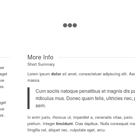
1
2
3
4
More Info
Short Summary
uer
 eget
Lorem ipsum
dolor
sit amet, consectetuer adipiscing elit. A
que
massa.
es.
Cum sociis natoque penatibus et magnis dis pa
ridiculus mus. Donec quam felis, ultricies nec,
get
sem.
que
es.
In enim justo, rhoncus ut, imperdiet a, venenatis vitae, justo.
pretium. Integer
tincidunt
. Cras dapibus. Nulla consequat ma
fringilla vel, aliquet nec, vulputate eget, arcu.